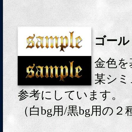
ゴール
金色を
某シミ
参考にしています。
（白bg用/黒bg用の