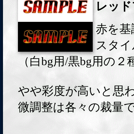
レッド
赤を基
スタイ
（白bg用/黒bg用の
やや彩度が高いと思
微調整は各々の裁量