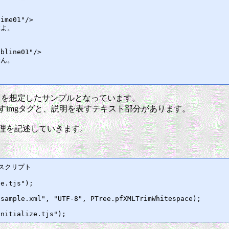
タを想定したサンプルとなっています。
現すimgタグと、説明を表すテキスト部分があります。
jsに処理を記述していきます。
プスクリプト

e.tjs");

sample.xml", "UTF-8", PTree.pfXMLTrimWhitespace);
