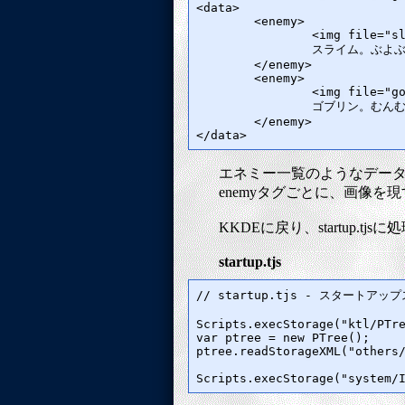
<data>

	<enemy>

		<img file="slime01"/>

		スライム。ぶよぶよ。

	</enemy>

	<enemy>

		<img file="gobline01"/>

		ゴブリン。むんむん。

	</enemy>

エネミー一覧のようなデー
enemyタグごとに、画像を
KKDEに戻り、startup.t
startup.tjs
// startup.tjs - スタートアッ
Scripts.execStorage("ktl/PTre
var ptree = new PTree();

ptree.readStorageXML("others/