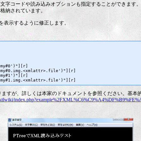
マンドで、文字コードや読み込みオプションも指定することができます
数に格納されています。
み結果を表示するように修正します。
my#0')"][r]

my#0.img.<xmlattr>.file')"][r]

my#1')"][r]

りますが、詳しくは本家のドキュメントを参照ください。基本的には
/doc/ktlwiki/index.php?example%2FXML%C6%C9%A4%DF%B9%FE