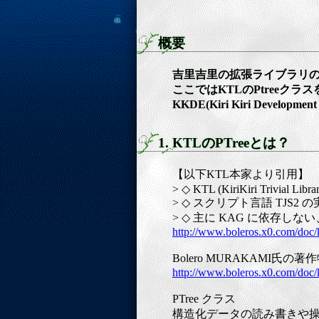
概要
吉里吉里の拡張ライブラリ
ここではKTLのPtreeク
KKDE(Kiri Kiri Developm
1. KTLのPTreeとは？
【以下KTL本家より引用】
> ◇ KTL (KiriKiri Trivial Libra
> ◇ スクリプト言語 TJS
> ◇ 主に KAG に依存
http://www.boleros.x0.com/doc
Bolero MURAKAMI
http://www.boleros.x0.com/doc
PTree クラス
構造化データの読み書きや操作を行