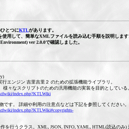
のひとつに
KTL
があります。
ラスを使用して、簡単なXMLファイルを読み込む手順を説明します
ent Environment) ver 2.0.0で確認しました。
ry)
2 の実行エンジン 吉里吉里２ のための拡張機能ライブラリ。
しない、様々なスクリプトのための汎用機能の実装を目的としている
/ktlwiki/index.php?KTLWiki
氏の著作物です。 詳細や利用の注意点などは下記を参照してください
/ktlwiki/index.php?KTLWiki#copyrights-
うクラス。XML, JSON, INFO, YAML, HTML(読込のみ