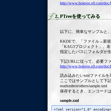
http://www.boleros.x0.com/doc/
2. PTreeを使ってみる
以下に、簡単なサンプルと
KKDEで、「ファイル→新
「KAG3プロジェクト」、名前
指定したパスにフォルダが
下記URLに従って、必要フ
http://www.boleros.x0.com
読み込みたいxmlファイル
ここではサンプルとして下記
readxmltest/others/samp
保存するとき、エンコードはU
sample.xml
<?xml version="1.0" encoding=