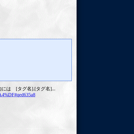
。
 [タグ名].[タグ名]...
%A4%DF#qed635a8