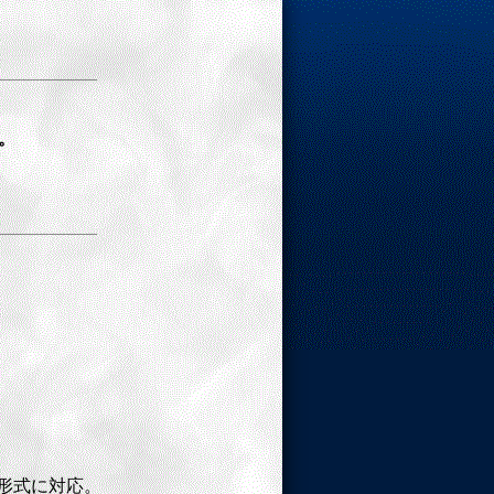
。
。
。
) 形式に対応。