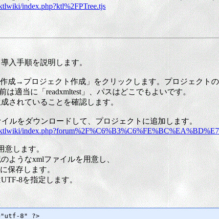
ktlwiki/index.php?ktl%2FPTree.tjs
、導入手順を説明します。
規作成→プロジェクト作成」をクリックします。プロジェクト
は適当に「readxmltest」、パスはどこでもよいです。
生成されていることを確認します。
ァイルをダウンロードして、プロジェクトに追加します。
/doc/ktlwiki/index.php?forum%2F%C6%B3%C6%FE%BC%EA%BD%E7
を用意します。
のようなxmlファイルを用意し、
le.xml に保存します。
TF-8を指定します。
"utf-8" ?>
