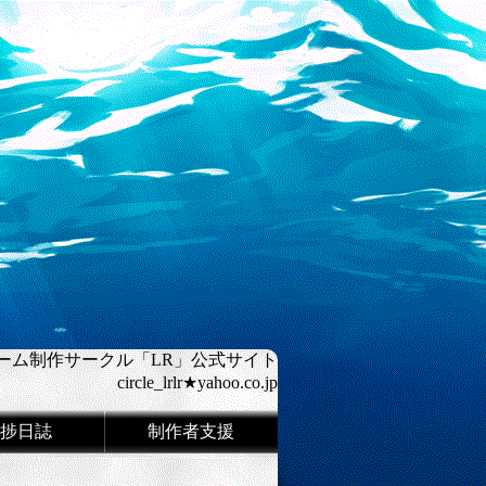
ーム制作サークル「LR」公式サイト
circle_lrlr★yahoo.co.jp
捗日誌
制作者支援