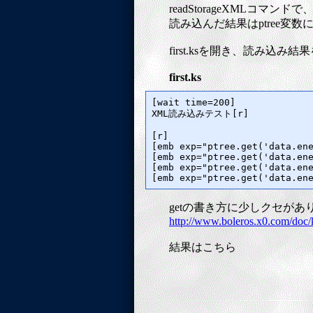
readStorageXMLコ
読み込んだ結果はptree変
first.ksを開き、読み込
first.ks
[wait time=200]

XML読み込みテスト[r]

[r]

[emb exp="ptree.get('data.ene
[emb exp="ptree.get('data.ene
[emb exp="ptree.get('data.ene
getの書き方に少しクセがあ
http://www.boleros.x0.com
結果はこちら