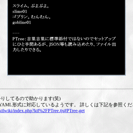
りしてるので助かります(笑)
FO,YAML形式に対応しているようです。 詳しくは下記を参照く
ktlwiki/index.php?ktl%2FPTree.tjs#PTree-get